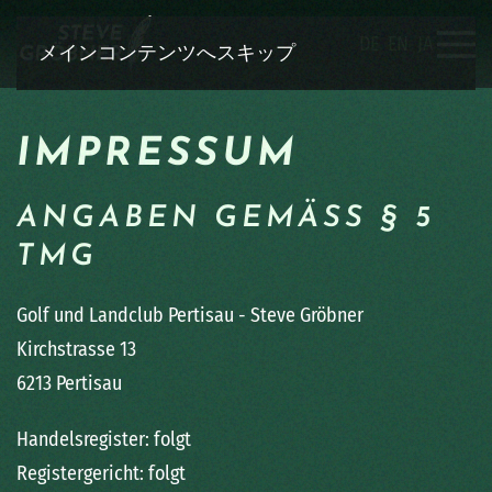
DE
EN
JA
メインコンテンツへスキップ
IMPRESSUM
ANGABEN GEMÄSS § 5 T
MG
Golf und Landclub Pertisau - Steve Gröbner
Kirchstrasse 13
6213 Pertisau
Handelsregister: folgt
Registergericht: folgt